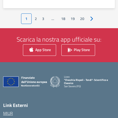
1
2
3
…
18
19
20
Pagina successiv
Scarica la nostra app ufficiale su:
App Store
Play Store
Liceo
"Checchia Rispoli - Tondi"- Scientifico e
Classico
San Severo (FG)
— Visita la pagina iniziale della scuola
Link Esterni
MIUR