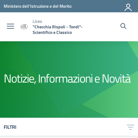
Vai ai contenuti
Vai al menu di navigazione
Vai al footer
Ministero dell'Istruzione e del Merito
Liceo
"Checchia Rispoli - Tondi"-
Scientifico e Classico
Notizie, Informazioni e Novità
FILTRI