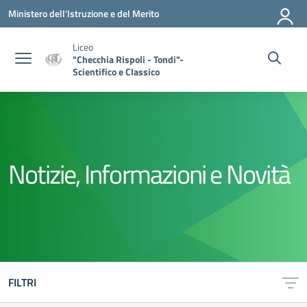
Vai ai contenuti
Vai al menu di navigazione
Vai al footer
Ministero dell'Istruzione e del Merito
Liceo
"Checchia Rispoli - Tondi"-
Scientifico e Classico
Notizie, Informazioni e Novità
FILTRI