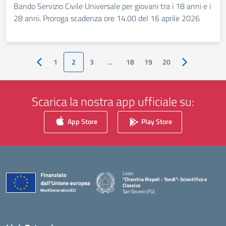
Bando Servizio Civile Universale per giovani tra i 18 anni e i
28 anni. Proroga scadenza ore 14.00 del 16 aprile 2026
1
2
3
…
18
19
20
Pagina precedente
Pagina succes
Scarica la nostra app ufficiale su:
App Store
Play Store
Liceo
"Checchia Rispoli - Tondi"- Scientifico e
Classico
San Severo (FG)
— Visita la pagina iniziale della scuola