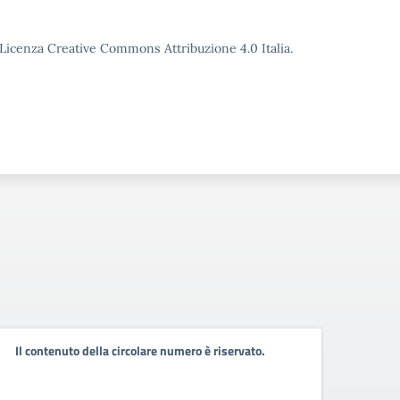
o Licenza Creative Commons Attribuzione 4.0 Italia.
Il contenuto della circolare numero è riservato.
Il co