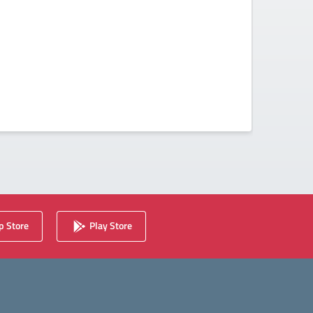
 Store
Play Store