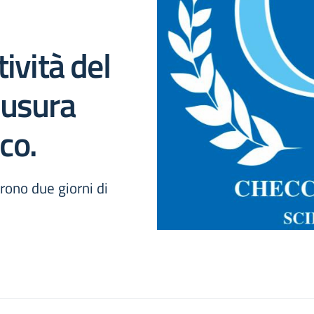
ività del
iusura
ico.
rono due giorni di