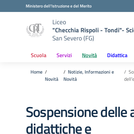
Vai ai contenuti
Vai al menu di navigazione
Vai al footer
Ministero dell'Istruzione e del Merito
Liceo
"Checchia Rispoli - Tondi"- Sci
San Severo (FG)
Scuola
Servizi
Novità
Didattica
Home
Notizie, Informazioni e
So
Novità
Novità
dell’
Sospensione delle a
didattiche e