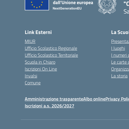
"C
Sa
— 
Link Esterni
La Scuo
MIUR
Presenta
Ufficio Scolastico Regionale
I luoghi
Ufficio Scolastico Territoriale
I numeri 
Scuola in Chiaro
Le carte 
Iscrizioni On Line
Organizz
Invalsi
La storia
Comune
Amministrazione trasparente
Albo online
Privacy Poli
Iscrizioni a.s. 2026/2027