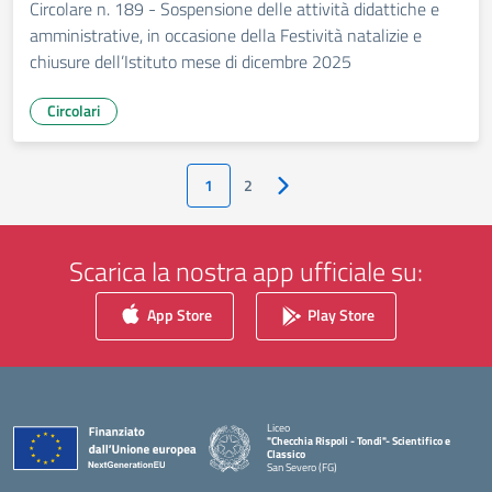
Circolare n. 189 - Sospensione delle attività didattiche e
amministrative, in occasione della Festività natalizie e
chiusure dell’Istituto mese di dicembre 2025
Circolari
1
2
Pagina successiva
Scarica la nostra app ufficiale su:
App Store
Play Store
Liceo
"Checchia Rispoli - Tondi"- Scientifico e
Classico
San Severo (FG)
— Visita la pagina iniziale della scuola