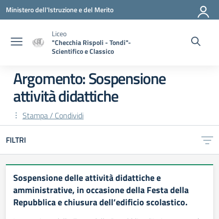
Vai ai contenuti
Vai al menu di navigazione
Vai al footer
Ministero dell'Istruzione e del Merito
Liceo
"Checchia Rispoli - Tondi"-
Scientifico e Classico
Argomento: Sospensione
attività didattiche
Stampa / Condividi
FILTRI
Sospensione delle attività didattiche e
amministrative, in occasione della Festa della
Repubblica e chiusura dell’edificio scolastico.