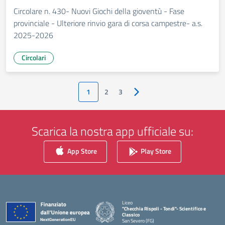
Circolare n. 430- Nuovi Giochi della gioventù - Fase
provinciale - Ulteriore rinvio gara di corsa campestre- a.s.
2025-2026
Circolari
1
2
3
Pagina successiva
Scarica la nostra app ufficiale su:
App Store
Play Store
Liceo
"Checchia Rispoli - Tondi"- Scientifico e
Classico
San Severo (FG)