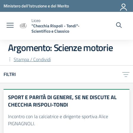
Vai ai contenuti
Vai al menu di navigazione
Vai al footer
Ministero dell'Istruzione e del Merito
Liceo
"Checchia Rispoli - Tondi"-
Scientifico e Classico
Argomento: Scienze motorie
Stampa / Condividi
FILTRI
SPORT E PARITÀ DI GENERE, SE NE DISCUTE AL
CHECCHIA RISPOLI-TONDI
Incontro con la calciatrice e dirigente sportiva Alice
PIGNAGNOLI.