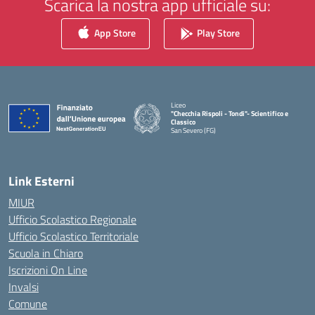
Scarica la nostra app ufficiale su:
App Store
Play Store
Liceo
"Checchia Rispoli - Tondi"- Scientifico e
Classico
San Severo (FG)
— Visita la pagina iniziale della scuola
Link Esterni
MIUR
Ufficio Scolastico Regionale
Ufficio Scolastico Territoriale
Scuola in Chiaro
Iscrizioni On Line
Invalsi
Comune