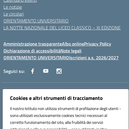
Calendario eventi
Le notizie
Le circolari
ORIENTAMENTO UNIVERSITARIO
LA NOTTE NAZIONALE DEL LICEO CLASSICO – XI EDIZIONE
Amministrazione trasparente
Albo online
Privacy Policy
Dichiarazione di accessibilità
Note legali
ORIENTAMENTO UNIVERSITARIO
Iscrizioni a.s. 2026/2027
Seguici su:
Indirizzo:
Via Marconi San Severo (FG)
Centralino:
Cookies e altri strumenti di tracciamento
0882 331218
Email:
fgps210002@istruzione.it
Posta elettronica certificata (PEC):
fgps210002@pec.istruzione.it
Il nostro Istituto non utilizza strumenti di profilazione degli utenti -
Codice fiscale: 93071630714
sono utilizzati esclusivamente cookies tecnici necessari al
Codice meccanografico:
FGPS210002
corretto funzionamento del sito, alla fruibilità dei servizi
Codice unico di fatturazione (CUF): UF7W9K