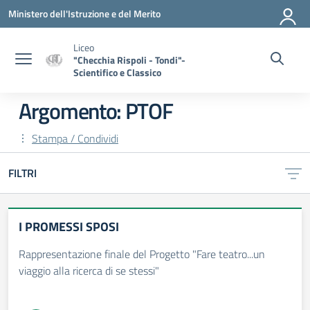
Vai ai contenuti
Vai al menu di navigazione
Vai al footer
Ministero dell'Istruzione e del Merito
Liceo
"Checchia Rispoli - Tondi"-
Scientifico e Classico
Argomento: PTOF
Stampa / Condividi
FILTRI
I PROMESSI SPOSI
Rappresentazione finale del Progetto "Fare teatro...un
viaggio alla ricerca di se stessi"