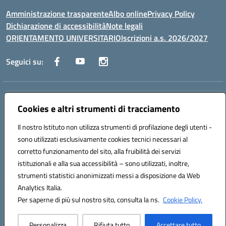
Amministrazione trasparente
Albo online
Privacy Policy
Dichiarazione di accessibilità
Note legali
ORIENTAMENTO UNIVERSITARIO
Iscrizioni a.s. 2026/2027
Seguici su:
Indirizzo:
Via Marconi San Severo (FG)
Centralino:
Cookies e altri strumenti di tracciamento
0882 331218
Email:
fgps210002@istruzione.it
Posta elettronica certificata (PEC):
fgps210002@pec.istruzione.it
Il nostro Istituto non utilizza strumenti di profilazione degli utenti -
Codice fiscale: 93071630714
sono utilizzati esclusivamente cookies tecnici necessari al
Codice meccanografico:
FGPS210002
corretto funzionamento del sito, alla fruibilità dei servizi
Codice unico di fatturazione (CUF): UF7W9K
istituzionali e alla sua accessibilità – sono utilizzati, inoltre,
strumenti statistici anonimizzati messi a disposizione da Web
Analytics Italia.
Hosting & Powered by 3D Solution S.r.l.
Per saperne di più sul nostro sito, consulta la ns.
Cookie Policy.
Concept & Design by Designers Italia
Personalizza
Rifiuta tutto
Accettare tutto