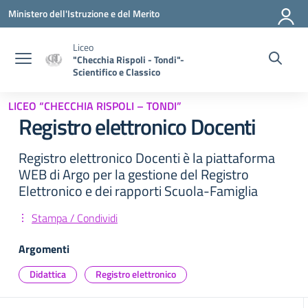
Vai ai contenuti
Vai al menu di navigazione
Vai al footer
Ministero dell'Istruzione e del Merito
Liceo
"Checchia Rispoli - Tondi"-
Scientifico e Classico
LICEO “CHECCHIA RISPOLI – TONDI”
Registro elettronico Docenti
Registro elettronico Docenti è la piattaforma
WEB di Argo per la gestione del Registro
Elettronico e dei rapporti Scuola-Famiglia
Stampa / Condividi
Argomenti
Didattica
Registro elettronico