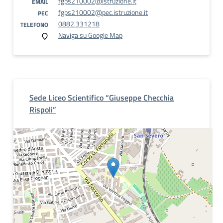
fgps210002@istruzione.it
EMAIL
fgps210002@pec.istruzione.it
PEC
0882.331218
TELEFONO
Naviga su Google Map
Sede Liceo Scientifico “Giuseppe Checchia
Rispoli”