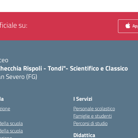
iciale su:
App
ceo
hecchia Rispoli - Tondi"- Scientifico e Classico
n Severo (FG)
Visita la pagina iniziale della scuola
la
I Servizi
zione
Personale scolastico
Famiglie e studenti
della scuola
Percorsi di studio
della scuola
Didattica