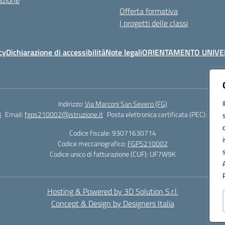
azione
Offerta formativa
I progetti delle classi
cy
Dichiarazione di accessibilità
Note legali
ORIENTAMENTO UNIVE
Indirizzo:
Via Marconi San Severo (FG)
8
Email:
fgps210002@istruzione.it
Posta elettronica certificata (PEC):
fgps2
Codice fiscale: 93071630714
Codice meccanografico:
FGPS210002
Codice unico di fatturazione (CUF): UF7W9K
Hosting & Powered by 3D Solution S.r.l.
Concept & Design by Designers Italia