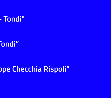
- Tondi"
Tondi”
ppe Checchia Rispoli”