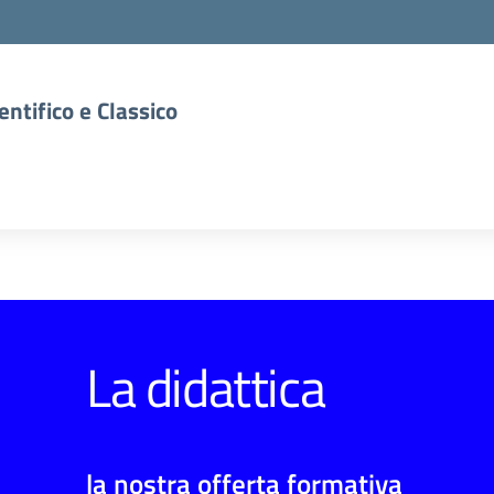
entifico e Classico
La didattica
la nostra offerta formativa