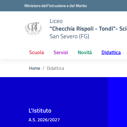
Vai ai contenuti
Vai al menu di navigazione
Vai al footer
Ministero dell'Istruzione e del Merito
Liceo
"Checchia Rispoli - Tondi"- Sci
San Severo (FG)
Scuola
Servizi
Novità
Didattica
Home
Didattica
L'Istituto
A.S. 2026/2027