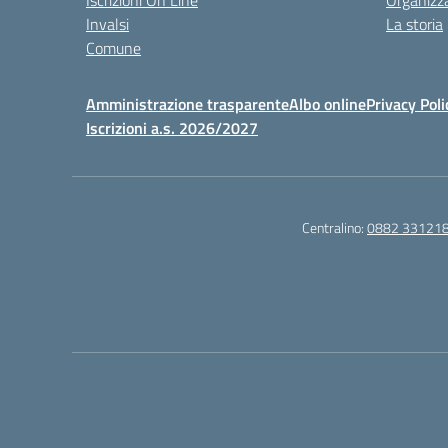
Iscrizioni On Line
Organizz
Invalsi
La storia
Comune
Amministrazione trasparente
Albo online
Privacy Poli
Iscrizioni a.s. 2026/2027
Centralino:
0882 33121