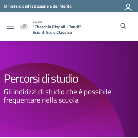
Vai ai contenuti
Vai al menu di navigazione
Vai al footer
Ministero dell'Istruzione e del Merito
Liceo
"Checchia Rispoli - Tondi"-
Scientifico e Classico
Percorsi di studio
Gli indirizzi di studio che è possibile
frequentare nella scuola