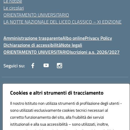
Le notizie
Le circolari
ORIENTAMENTO UNIVERSITARIO
LA NOTTE NAZIONALE DEL LICEO CLASSICO – XI EDIZIONE
Amministrazione trasparente
Albo online
Privacy Policy
Dichiarazione di accessibilità
Note legali
ORIENTAMENTO UNIVERSITARIO
Iscrizioni a.s. 2026/2027
Seguici su:
Indirizzo:
Via Marconi San Severo (FG)
Centralino:
Cookies e altri strumenti di tracciamento
0882 331218
Email:
fgps210002@istruzione.it
Posta elettronica certificata (PEC):
fgps210002@pec.istruzione.it
Il nostro Istituto non utilizza strumenti di profilazione degli utenti -
Codice fiscale: 93071630714
sono utilizzati esclusivamente cookies tecnici necessari al
Codice meccanografico:
FGPS210002
corretto funzionamento del sito, alla fruibilità dei servizi
Codice unico di fatturazione (CUF): UF7W9K
istituzionali e alla sua accessibilità – sono utilizzati, inoltre,