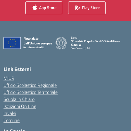
App Store
Play Store
Liceo
"Checchia Rispoli - Tondi"- Scientifico e
Classico
San Severo (FG)
— Visita la pagina iniziale della scuola
Link Esterni
MIUR
Ufficio Scolastico Regionale
Ufficio Scolastico Territoriale
Scuola in Chiaro
Iscrizioni On Line
Invalsi
Comune