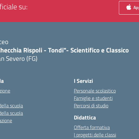
iciale su:
App
ceo
hecchia Rispoli - Tondi"- Scientifico e Classico
n Severo (FG)
Visita la pagina iniziale della scuola
la
I Servizi
zione
Personale scolastico
Famiglie e studenti
della scuola
Percorsi di studio
della scuola
Didattica
azione
Offerta formativa
I progetti delle classi