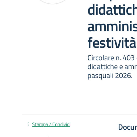
didattic
amminist
festivit
Circolare n. 403
didattiche e ammi
pasquali 2026.
Stampa / Condividi
Docu