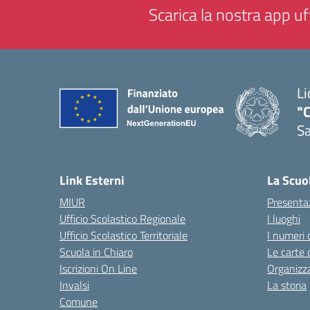
Scarica la nostra app uff
Li
"C
Sa
— 
Link Esterni
La Scuo
MIUR
Presenta
Ufficio Scolastico Regionale
I luoghi
Ufficio Scolastico Territoriale
I numeri 
Scuola in Chiaro
Le carte 
Iscrizioni On Line
Organizz
Invalsi
La storia
Comune