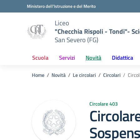
Vai ai contenuti
Vai al menu di navigazione
Vai al footer
Ministero dell'Istruzione e del Merito
Liceo
"Checchia Rispoli - Tondi"- Sci
San Severo (FG)
Scuola
Servizi
Novità
Didattica
Home
Novità
Le circolari
Circolari
Circo
Circolare 403
Circolar
Sospensi