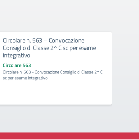
Circolare n. 563 – Convocazione
Circ
Consiglio di Classe 2^ C sc per esame
Consi
integrativo
del p
Circolare 563
Circo
Circolare n. 563 - Convocazione Consiglio di Classe 2^ C
Circol
sc per esame integrativo
per la 