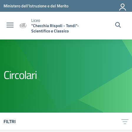
Vai ai contenuti
Vai al menu di navigazione
Vai al footer
Ministero dell'Istruzione e del Merito
Liceo
"Checchia Rispoli - Tondi"-
Scientifico e Classico
Circolari
FILTRI