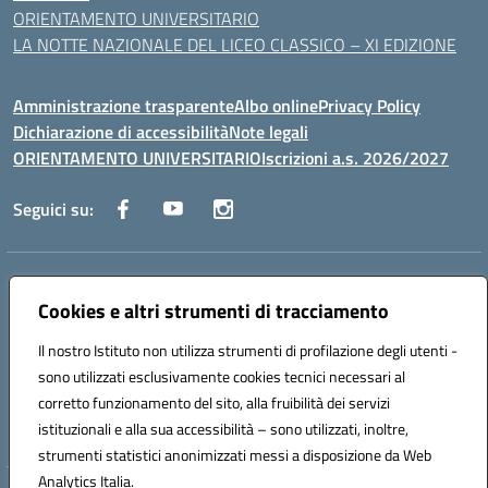
ORIENTAMENTO UNIVERSITARIO
LA NOTTE NAZIONALE DEL LICEO CLASSICO – XI EDIZIONE
Amministrazione trasparente
Albo online
Privacy Policy
Dichiarazione di accessibilità
Note legali
ORIENTAMENTO UNIVERSITARIO
Iscrizioni a.s. 2026/2027
Seguici su:
Indirizzo:
Via Marconi San Severo (FG)
Centralino:
Cookies e altri strumenti di tracciamento
0882 331218
Email:
fgps210002@istruzione.it
Posta elettronica certificata (PEC):
fgps210002@pec.istruzione.it
Il nostro Istituto non utilizza strumenti di profilazione degli utenti -
Codice fiscale: 93071630714
sono utilizzati esclusivamente cookies tecnici necessari al
Codice meccanografico:
FGPS210002
corretto funzionamento del sito, alla fruibilità dei servizi
Codice unico di fatturazione (CUF): UF7W9K
istituzionali e alla sua accessibilità – sono utilizzati, inoltre,
strumenti statistici anonimizzati messi a disposizione da Web
Analytics Italia.