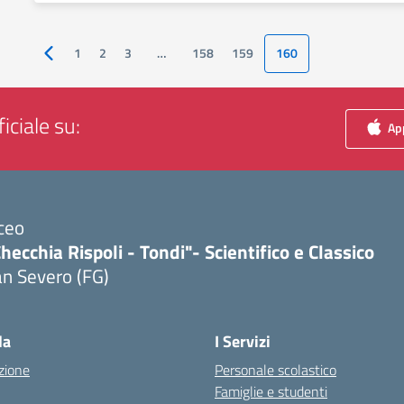
1
2
3
…
158
159
160
Pagina precedente
iciale su:
App
ceo
hecchia Rispoli - Tondi"- Scientifico e Classico
n Severo (FG)
Visita la pagina iniziale della scuola
la
I Servizi
zione
Personale scolastico
Famiglie e studenti