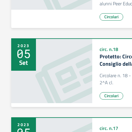
alunni Peer Edu
Circolari
2023
05
circ. n.18
Protetto: Cir
Set
Consiglio dell
Circolare n. 18 
2^A cl.
Circolari
2023
circ. n.17