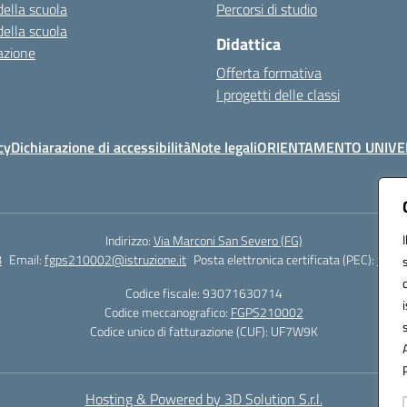
della scuola
Percorsi di studio
della scuola
Didattica
azione
Offerta formativa
I progetti delle classi
cy
Dichiarazione di accessibilità
Note legali
ORIENTAMENTO UNIVE
Indirizzo:
Via Marconi San Severo (FG)
8
Email:
fgps210002@istruzione.it
Posta elettronica certificata (PEC):
fgps2
Codice fiscale: 93071630714
Codice meccanografico:
FGPS210002
Codice unico di fatturazione (CUF): UF7W9K
Hosting & Powered by 3D Solution S.r.l.