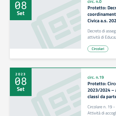
08
circ. n.0
Protetto: Dec
Set
coordinamento
Civica a.s. 2
Decreto di asse
attività di Educ
Circolari
2023
08
circ. n.19
Protetto: Circ
Set
2023/2024 – A
classi da part
Circolare n. 19 -
Attività di accog