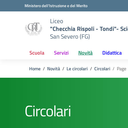
Vai ai contenuti
Vai al menu di navigazione
Vai al footer
Ministero dell'Istruzione e del Merito
Liceo
"Checchia Rispoli - Tondi"- Sci
San Severo (FG)
Scuola
Servizi
Novità
Didattica
Home
Novità
Le circolari
Circolari
Page
Circolari