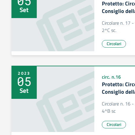
05
Protetto: Cir
Set
Consiglio dell
Circolare n. 17 
2^C sc.
Circolari
2023
05
circ. n.16
Protetto: Cir
Set
Consiglio dell
Circolare n. 16 
4^B sc
Circolari