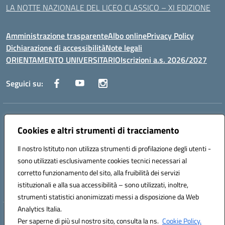
LA NOTTE NAZIONALE DEL LICEO CLASSICO – XI EDIZIONE
Amministrazione trasparente
Albo online
Privacy Policy
Dichiarazione di accessibilità
Note legali
ORIENTAMENTO UNIVERSITARIO
Iscrizioni a.s. 2026/2027
Seguici su:
Indirizzo:
Via Marconi San Severo (FG)
Centralino:
Cookies e altri strumenti di tracciamento
0882 331218
Email:
fgps210002@istruzione.it
Posta elettronica certificata (PEC):
fgps210002@pec.istruzione.it
Il nostro Istituto non utilizza strumenti di profilazione degli utenti -
Codice fiscale: 93071630714
sono utilizzati esclusivamente cookies tecnici necessari al
Codice meccanografico:
FGPS210002
corretto funzionamento del sito, alla fruibilità dei servizi
Codice unico di fatturazione (CUF): UF7W9K
istituzionali e alla sua accessibilità – sono utilizzati, inoltre,
strumenti statistici anonimizzati messi a disposizione da Web
Analytics Italia.
Hosting & Powered by 3D Solution S.r.l.
Per saperne di più sul nostro sito, consulta la ns.
Cookie Policy.