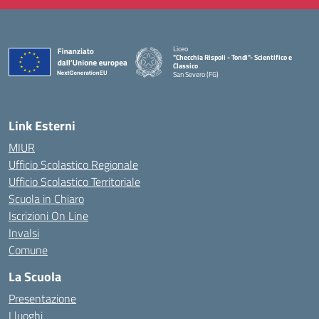
Liceo
"Checchia Rispoli - Tondi"- Scientifico e
Classico
San Severo (FG)
— Visita la pagina iniziale della scuola
Link Esterni
MIUR
Ufficio Scolastico Regionale
Ufficio Scolastico Territoriale
Scuola in Chiaro
Iscrizioni On Line
Invalsi
Comune
La Scuola
Presentazione
I luoghi