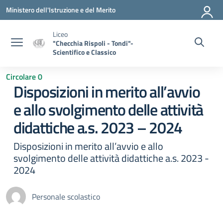
Vai ai contenuti
Vai al menu di navigazione
Vai al footer
Ministero dell'Istruzione e del Merito
Liceo
"Checchia Rispoli - Tondi"-
Scientifico e Classico
Circolare 0
Disposizioni in merito all’avvio
e allo svolgimento delle attività
didattiche a.s. 2023 – 2024
Disposizioni in merito all’avvio e allo
svolgimento delle attività didattiche a.s. 2023 -
2024
Personale scolastico