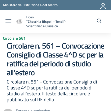
Vai ai contenuti
Vai al menu di navigazione
Vai al footer
Ministero dell'Istruzione e del Merito
Liceo
"Checchia Rispoli - Tondi"-
Scientifico e Classico
Circolare 561
Circolare n. 561 – Convocazione
Consiglio di Classe 4^D sc per la
ratifica del periodo di studio
all’estero
Circolare n. 561 - Convocazione Consiglio di
Classe 4^D sc per la ratifica del periodo di
studio all'estero. Il testo della circolare è
pubblicato sul RE della
Personale scolastico