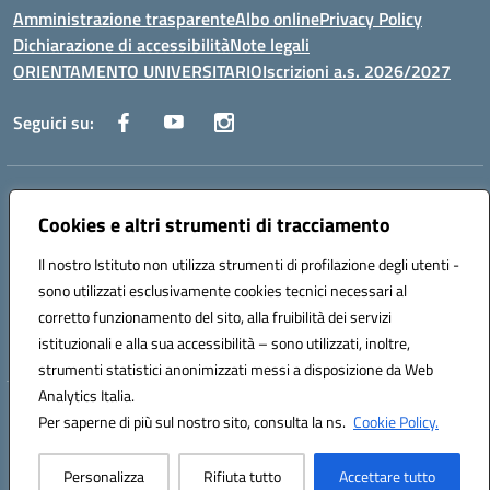
Amministrazione trasparente
Albo online
Privacy Policy
Dichiarazione di accessibilità
Note legali
ORIENTAMENTO UNIVERSITARIO
Iscrizioni a.s. 2026/2027
Seguici su:
Indirizzo:
Via Marconi San Severo (FG)
Centralino:
Cookies e altri strumenti di tracciamento
0882 331218
Email:
fgps210002@istruzione.it
Posta elettronica certificata (PEC):
fgps210002@pec.istruzione.it
Il nostro Istituto non utilizza strumenti di profilazione degli utenti -
Codice fiscale: 93071630714
sono utilizzati esclusivamente cookies tecnici necessari al
Codice meccanografico:
FGPS210002
corretto funzionamento del sito, alla fruibilità dei servizi
Codice unico di fatturazione (CUF): UF7W9K
istituzionali e alla sua accessibilità – sono utilizzati, inoltre,
strumenti statistici anonimizzati messi a disposizione da Web
Analytics Italia.
Hosting & Powered by 3D Solution S.r.l.
Per saperne di più sul nostro sito, consulta la ns.
Cookie Policy.
Concept & Design by Designers Italia
Personalizza
Rifiuta tutto
Accettare tutto