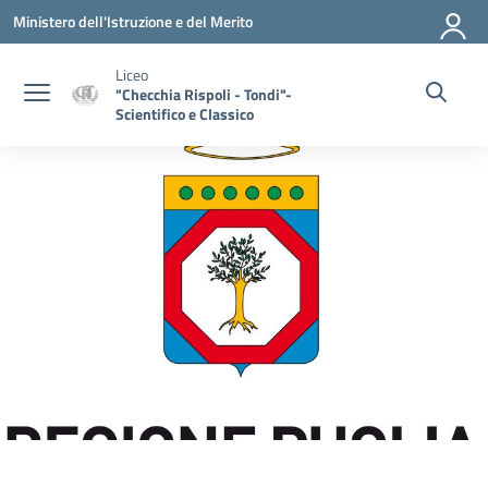
Vai ai contenuti
Vai al menu di navigazione
Vai al footer
Ministero dell'Istruzione e del Merito
Liceo
"Checchia Rispoli - Tondi"-
Scientifico e Classico