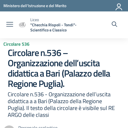
Vai ai contenuti
Vai al menu di navigazione
Vai al footer
Ministero dell'Istruzione e del Merito
Liceo
"Checchia Rispoli - Tondi"-
Scientifico e Classico
Circolare 536
Circolare n.536 –
Organizzazione dell’uscita
didattica a Bari (Palazzo della
Regione Puglia).
Circolare n.536 - Organizzazione dell’uscita
didattica a a Bari (Palazzo della Regione
Puglia). Il testo della circolare è visibile sul RE
ARGO delle classi
Personale scolastico