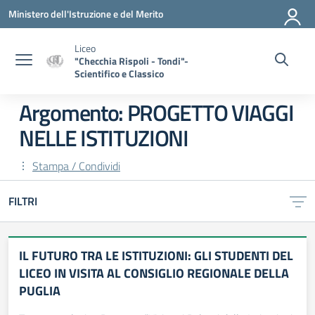
Vai ai contenuti
Vai al menu di navigazione
Vai al footer
Ministero dell'Istruzione e del Merito
Liceo
"Checchia Rispoli - Tondi"-
Scientifico e Classico
Argomento: PROGETTO VIAGGI
NELLE ISTITUZIONI
Stampa / Condividi
FILTRI
IL FUTURO TRA LE ISTITUZIONI: GLI STUDENTI DEL
LICEO IN VISITA AL CONSIGLIO REGIONALE DELLA
PUGLIA