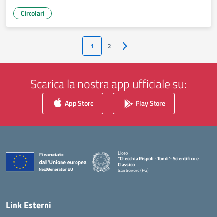
Circolari
1
2
Pagina successiva
Scarica la nostra app ufficiale su:
App Store
Play Store
Liceo
"Checchia Rispoli - Tondi"- Scientifico e
Classico
San Severo (FG)
— Visita la pagina iniziale della scuola
Link Esterni