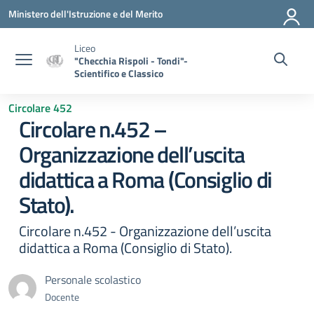
Vai ai contenuti
Vai al menu di navigazione
Vai al footer
Ministero dell'Istruzione e del Merito
Liceo
"Checchia Rispoli - Tondi"-
Scientifico e Classico
Circolare 452
Circolare n.452 –
Organizzazione dell’uscita
didattica a Roma (Consiglio di
Stato).
Circolare n.452 - Organizzazione dell’uscita
didattica a Roma (Consiglio di Stato).
Personale scolastico
Docente