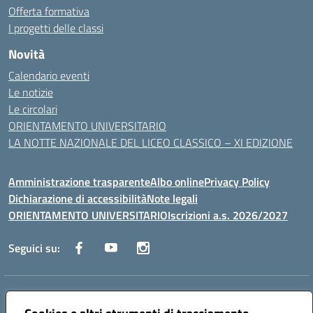
Offerta formativa
I progetti delle classi
Novità
Calendario eventi
Le notizie
Le circolari
ORIENTAMENTO UNIVERSITARIO
LA NOTTE NAZIONALE DEL LICEO CLASSICO – XI EDIZIONE
Amministrazione trasparente
Albo online
Privacy Policy
Dichiarazione di accessibilità
Note legali
ORIENTAMENTO UNIVERSITARIO
Iscrizioni a.s. 2026/2027
Seguici su:
Indirizzo:
Via Marconi San Severo (FG)
Centralino:
0882 331218
Email:
fgps210002@istruzione.it