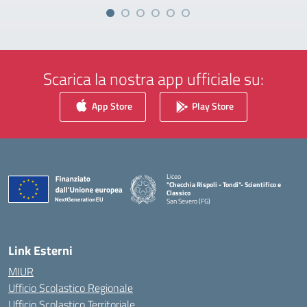
Scarica la nostra app ufficiale su:
App Store
Play Store
Liceo
"Checchia Rispoli - Tondi"- Scientifico e
Classico
San Severo (FG)
— Visita la pagina iniziale della scuola
Link Esterni
MIUR
Ufficio Scolastico Regionale
Ufficio Scolastico Territoriale