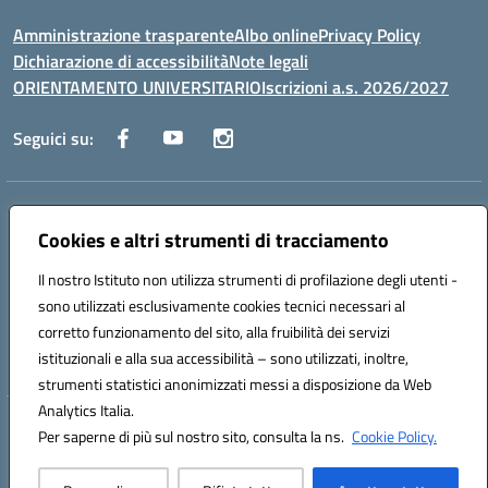
Amministrazione trasparente
Albo online
Privacy Policy
Dichiarazione di accessibilità
Note legali
ORIENTAMENTO UNIVERSITARIO
Iscrizioni a.s. 2026/2027
Seguici su:
Indirizzo:
Via Marconi San Severo (FG)
Centralino:
Cookies e altri strumenti di tracciamento
0882 331218
Email:
fgps210002@istruzione.it
Posta elettronica certificata (PEC):
fgps210002@pec.istruzione.it
Il nostro Istituto non utilizza strumenti di profilazione degli utenti -
Codice fiscale: 93071630714
sono utilizzati esclusivamente cookies tecnici necessari al
Codice meccanografico:
FGPS210002
corretto funzionamento del sito, alla fruibilità dei servizi
Codice unico di fatturazione (CUF): UF7W9K
istituzionali e alla sua accessibilità – sono utilizzati, inoltre,
strumenti statistici anonimizzati messi a disposizione da Web
Analytics Italia.
Hosting & Powered by 3D Solution S.r.l.
Per saperne di più sul nostro sito, consulta la ns.
Cookie Policy.
Concept & Design by Designers Italia