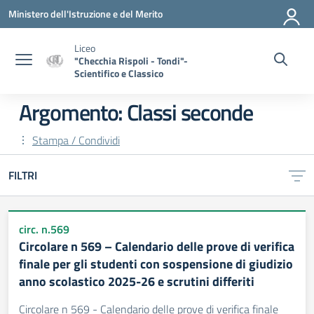
Vai ai contenuti
Vai al menu di navigazione
Vai al footer
Ministero dell'Istruzione e del Merito
Liceo
"Checchia Rispoli - Tondi"-
Scientifico e Classico
Argomento: Classi seconde
Stampa / Condividi
FILTRI
circ. n.569
Circolare n 569 – Calendario delle prove di verifica
finale per gli studenti con sospensione di giudizio
anno scolastico 2025-26 e scrutini differiti
Circolare n 569 - Calendario delle prove di verifica finale