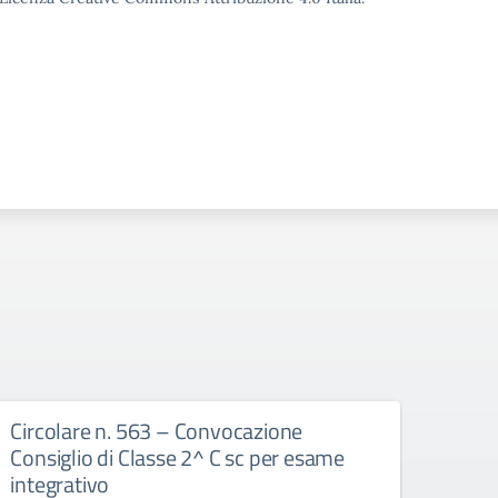
Circolare n. 563 – Convocazione
Circ
Consiglio di Classe 2^ C sc per esame
attiv
integrativo
appr