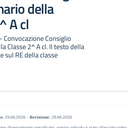
nario della
^ A cl
 - Convocazione Consiglio
la Classe 2^ A cl. Il testo della
ile sul RE della classe
o:
29.06.2026
-
Revisione:
29.06.2026
ove diversamente specificato, questo articolo è stato rilasciato sott