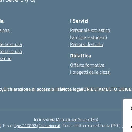
Visita la pagina iniziale della scuola
la
I Servizi
zione
Personale scolastico
Famiglie e studenti
della scuola
Percorsi di studio
della scuola
Didattica
azione
Offerta formativa
I progetti delle classi
cy
Dichiarazione di accessibilità
Note legali
ORIENTAMENTO UNIVE
Indirizzo:
Via Marconi San Severo (FG)
8
Email:
fgps210002@istruzione.it
Posta elettronica certificata (PEC):
fgps2