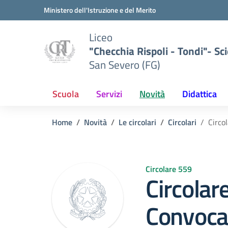
Vai ai contenuti
Vai al menu di navigazione
Vai al footer
Ministero dell'Istruzione e del Merito
Liceo
"Checchia Rispoli - Tondi"- Sci
San Severo (FG)
Scuola
Servizi
Novità
Didattica
Home
Novità
Le circolari
Circolari
Circo
Circolare 559
Circolar
Convoca