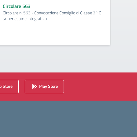
sospe
Circolare 563
fina
Circolare n. 563 - Convocazione Consiglio di Classe 2^ C
sc per esame integrativo
Circo
Circol
per il 
con sos
 Store
Play Store