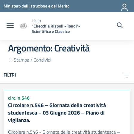
Vai ai contenuti
Vai al menu di navigazione
Vai al footer
Ministero dell'Istruzione e del Merito
Liceo
"Checchia Rispoli - Tondi"-
Scientifico e Classico
Argomento: Creatività
Stampa / Condividi
FILTRI
circ. n.546
Circolare n.546 – Giornata della creatività
studentesca – 03 Giugno 2026 – Piano di
vigilanza.
Circolare n.546 - Giornata della creatività studentesca –