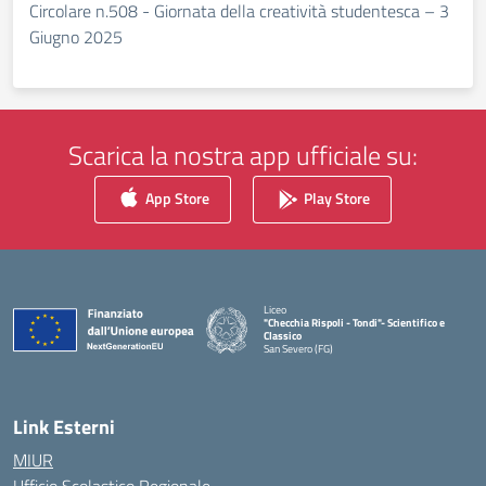
Circolare n.508 - Giornata della creatività studentesca – 3
Giugno 2025
Scarica la nostra app ufficiale su:
App Store
Play Store
Liceo
"Checchia Rispoli - Tondi"- Scientifico e
Classico
San Severo (FG)
— Visita la pagina iniziale della scuola
Link Esterni
MIUR