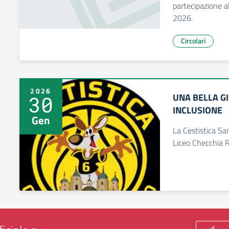
partecipazione al
2026.
Circolari
2026
UNA BELLA G
30
INCLUSIONE
Gen
La Cestistica San
Liceo Checchia R