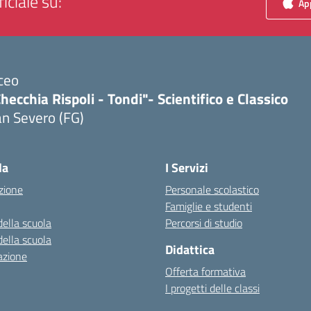
iciale su:
App
ceo
hecchia Rispoli - Tondi"- Scientifico e Classico
n Severo (FG)
Visita la pagina iniziale della scuola
la
I Servizi
zione
Personale scolastico
Famiglie e studenti
della scuola
Percorsi di studio
della scuola
Didattica
azione
Offerta formativa
I progetti delle classi