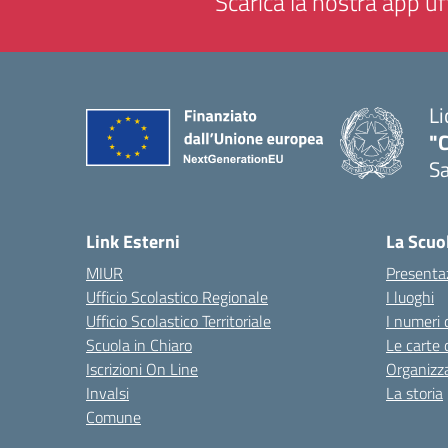
Scarica la nostra app uff
Li
"C
Sa
— 
Link Esterni
La Scuo
MIUR
Presenta
Ufficio Scolastico Regionale
I luoghi
Ufficio Scolastico Territoriale
I numeri 
Scuola in Chiaro
Le carte 
Iscrizioni On Line
Organizz
Invalsi
La storia
Comune