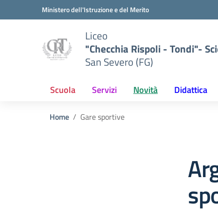
Vai ai contenuti
Vai al menu di navigazione
Vai al footer
Ministero dell'Istruzione e del Merito
Liceo
"Checchia Rispoli - Tondi"- Sci
San Severo (FG)
Scuola
Servizi
Novità
Didattica
Home
Gare sportive
Ar
spo