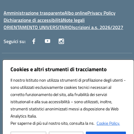
Amministrazione trasparente
Albo online
Privacy Policy
Dichiarazione di accessibilità
Note legali
ORIENTAMENTO UNIVERSITARIO
Iscrizioni a.s. 2026/2027
Seguici su:
Indirizzo:
Via Marconi San Severo (FG)
Centralino:
Cookies e altri strumenti di tracciamento
0882 331218
Email:
fgps210002@istruzione.it
Posta elettronica certificata (PEC):
fgps210002@pec.istruzione.it
Il nostro Istituto non utilizza strumenti di profilazione degli utenti -
Codice fiscale: 93071630714
sono utilizzati esclusivamente cookies tecnici necessari al
Codice meccanografico:
FGPS210002
corretto funzionamento del sito, alla fruibilità dei servizi
Codice unico di fatturazione (CUF): UF7W9K
istituzionali e alla sua accessibilità – sono utilizzati, inoltre,
strumenti statistici anonimizzati messi a disposizione da Web
Analytics Italia.
Hosting & Powered by 3D Solution S.r.l.
Per saperne di più sul nostro sito, consulta la ns.
Cookie Policy.
Concept & Design by Designers Italia