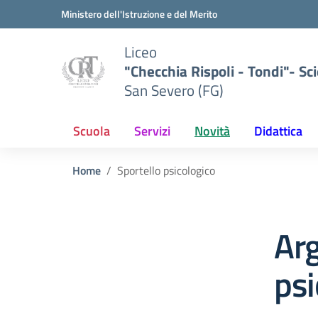
Vai ai contenuti
Vai al menu di navigazione
Vai al footer
Ministero dell'Istruzione e del Merito
Liceo
"Checchia Rispoli - Tondi"- Sci
San Severo (FG)
Scuola
Servizi
Novità
Didattica
Home
Sportello psicologico
Arg
psi