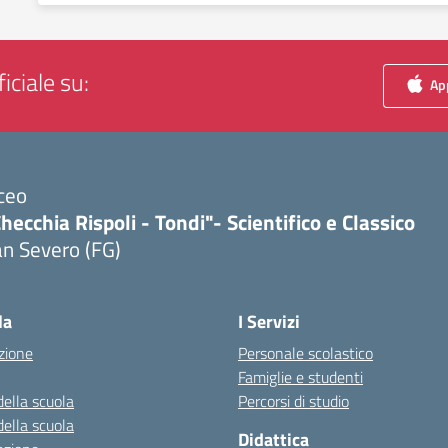
iciale su:
App
ceo
hecchia Rispoli - Tondi"- Scientifico e Classico
n Severo (FG)
Visita la pagina iniziale della scuola
la
I Servizi
zione
Personale scolastico
Famiglie e studenti
della scuola
Percorsi di studio
della scuola
Didattica