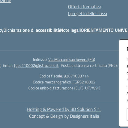
azione
Offerta formativa
I progetti delle classi
cy
Dichiarazione di accessibilità
Note legali
ORIENTAMENTO UNIVE
Indirizzo:
Via Marconi San Severo (FG)
8
Email:
fgps210002@istruzione.it
Posta elettronica certificata (PEC):
fgps2
Codice fiscale: 93071630714
Codice meccanografico:
FGPS210002
Codice unico di fatturazione (CUF): UF7W9K
Hosting & Powered by 3D Solution S.r.l.
Concept & Design by Designers Italia