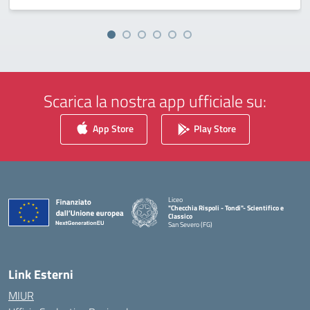
Scarica la nostra app ufficiale su:
App Store
Play Store
Liceo
"Checchia Rispoli - Tondi"- Scientifico e
Classico
San Severo (FG)
— Visita la pagina iniziale della scuola
Link Esterni
MIUR