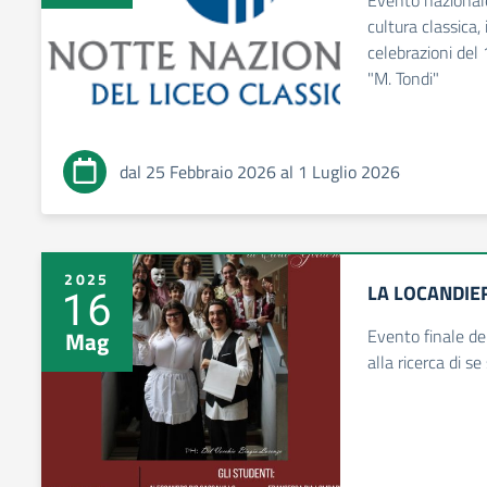
Evento nazionale
cultura classica,
celebrazioni del
"M. Tondi"
dal 25 Febbraio 2026 al 1 Luglio 2026
2025
LA LOCANDIER
16
Evento finale del
Mag
alla ricerca di se