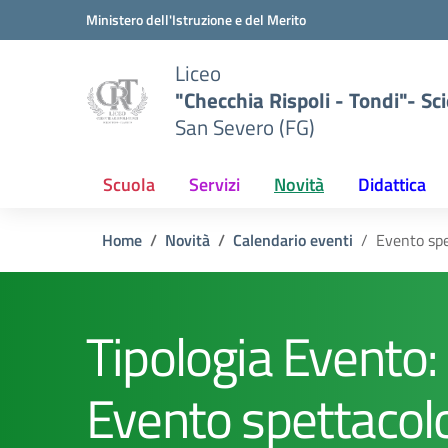
Vai ai contenuti
Vai al menu di navigazione
Vai al footer
Ministero dell'Istruzione e del Merito
Liceo
"Checchia Rispoli - Tondi"- Sci
San Severo (FG)
Scuola
Servizi
Novità
Didattica
Home
Novità
Calendario eventi
Evento spe
Tipologia Evento:
Evento spettacol