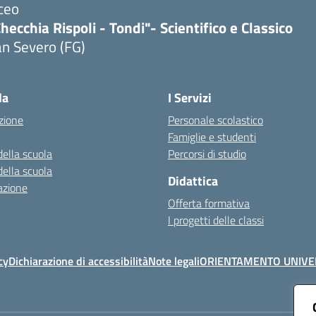
ceo
hecchia Rispoli - Tondi"- Scientifico e Classico
n Severo (FG)
Visita la pagina iniziale della scuola
la
I Servizi
zione
Personale scolastico
Famiglie e studenti
della scuola
Percorsi di studio
della scuola
Didattica
azione
Offerta formativa
I progetti delle classi
cy
Dichiarazione di accessibilità
Note legali
ORIENTAMENTO UNIVE