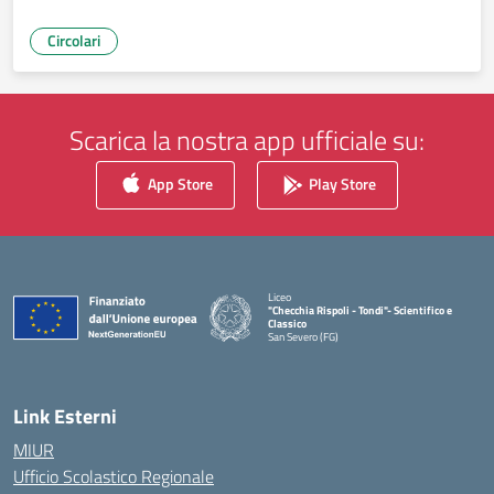
Circolari
Scarica la nostra app ufficiale su:
App Store
Play Store
Liceo
"Checchia Rispoli - Tondi"- Scientifico e
Classico
San Severo (FG)
— Visita la pagina iniziale della scuola
Link Esterni
MIUR
Ufficio Scolastico Regionale