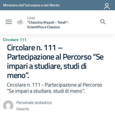
Vai ai contenuti
Vai al menu di navigazione
Vai al footer
Ministero dell'Istruzione e del Merito
Liceo
"Checchia Rispoli - Tondi"-
Scientifico e Classico
Circolare 111
Circolare n. 111 –
Partecipazione al Percorso “Se
impari a studiare, studi di
meno”.
Circolare n. 111 - Partecipazione al Percorso
“Se impari a studiare, studi di meno”.
Personale scolastico
Docente