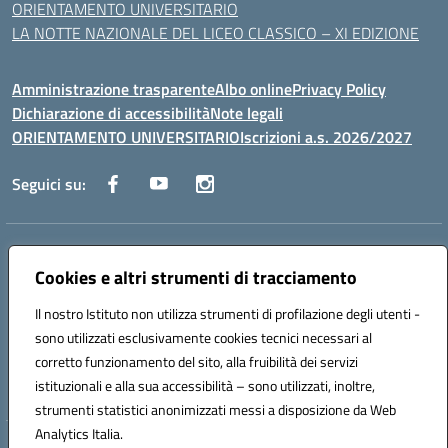
ORIENTAMENTO UNIVERSITARIO
LA NOTTE NAZIONALE DEL LICEO CLASSICO – XI EDIZIONE
Amministrazione trasparente
Albo online
Privacy Policy
Dichiarazione di accessibilità
Note legali
ORIENTAMENTO UNIVERSITARIO
Iscrizioni a.s. 2026/2027
Seguici su:
Indirizzo:
Via Marconi San Severo (FG)
Centralino:
Cookies e altri strumenti di tracciamento
0882 331218
Email:
fgps210002@istruzione.it
Posta elettronica certificata (PEC):
fgps210002@pec.istruzione.it
Il nostro Istituto non utilizza strumenti di profilazione degli utenti -
Codice fiscale: 93071630714
sono utilizzati esclusivamente cookies tecnici necessari al
Codice meccanografico:
FGPS210002
corretto funzionamento del sito, alla fruibilità dei servizi
Codice unico di fatturazione (CUF): UF7W9K
istituzionali e alla sua accessibilità – sono utilizzati, inoltre,
strumenti statistici anonimizzati messi a disposizione da Web
Analytics Italia.