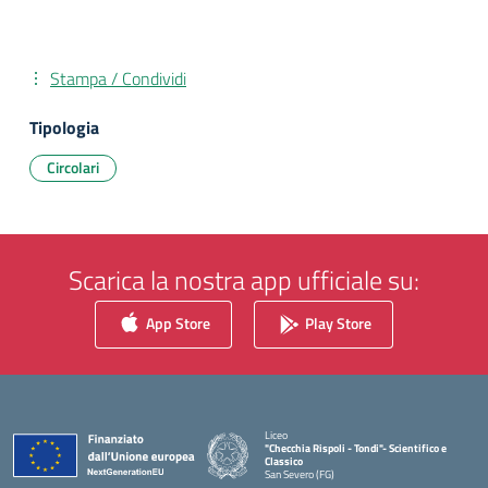
Stampa / Condividi
Tipologia
Circolari
Scarica la nostra app ufficiale su:
App Store
Play Store
Liceo
"Checchia Rispoli - Tondi"- Scientifico e
Classico
San Severo (FG)
— Visita la pagina iniziale della scuola