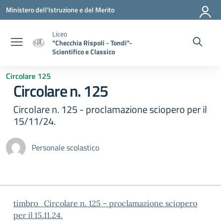
Vai ai contenuti
Vai al menu di navigazione
Vai al footer
Ministero dell'Istruzione e del Merito
Liceo
"Checchia Rispoli - Tondi"-
Scientifico e Classico
Circolare 125
Circolare n. 125
Circolare n. 125 - proclamazione sciopero per il
15/11/24.
Personale scolastico
timbro_Circolare n. 125 – proclamazione sciopero
per il 15.11.24.