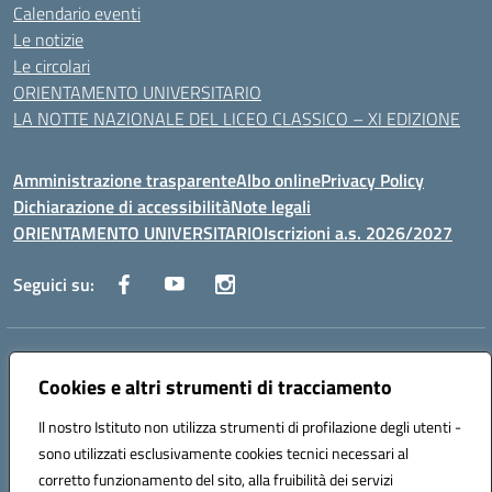
Calendario eventi
Le notizie
Le circolari
ORIENTAMENTO UNIVERSITARIO
LA NOTTE NAZIONALE DEL LICEO CLASSICO – XI EDIZIONE
Amministrazione trasparente
Albo online
Privacy Policy
Dichiarazione di accessibilità
Note legali
ORIENTAMENTO UNIVERSITARIO
Iscrizioni a.s. 2026/2027
Seguici su:
Indirizzo:
Via Marconi San Severo (FG)
Centralino:
Cookies e altri strumenti di tracciamento
0882 331218
Email:
fgps210002@istruzione.it
Posta elettronica certificata (PEC):
fgps210002@pec.istruzione.it
Il nostro Istituto non utilizza strumenti di profilazione degli utenti -
Codice fiscale: 93071630714
sono utilizzati esclusivamente cookies tecnici necessari al
Codice meccanografico:
FGPS210002
corretto funzionamento del sito, alla fruibilità dei servizi