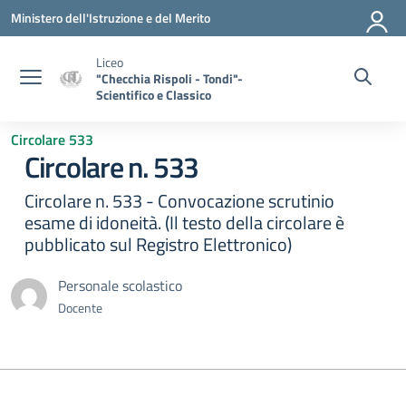
Vai ai contenuti
Vai al menu di navigazione
Vai al footer
Ministero dell'Istruzione e del Merito
Liceo
"Checchia Rispoli - Tondi"-
Scientifico e Classico
Circolare 533
Circolare n. 533
Circolare n. 533 - Convocazione scrutinio
esame di idoneità. (Il testo della circolare è
pubblicato sul Registro Elettronico)
Personale scolastico
Docente