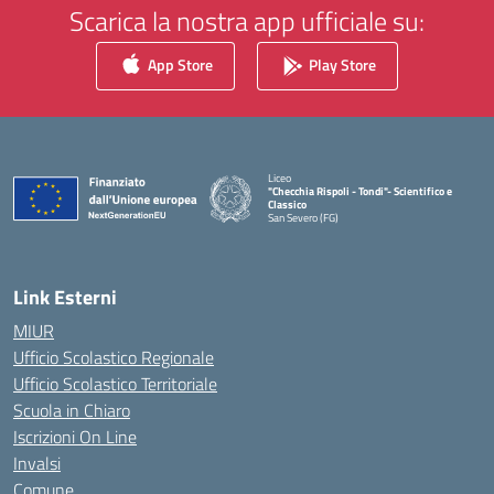
Scarica la nostra app ufficiale su:
App Store
Play Store
Liceo
"Checchia Rispoli - Tondi"- Scientifico e
Classico
San Severo (FG)
— Visita la pagina iniziale della scuola
Link Esterni
MIUR
Ufficio Scolastico Regionale
Ufficio Scolastico Territoriale
Scuola in Chiaro
Iscrizioni On Line
Invalsi
Comune