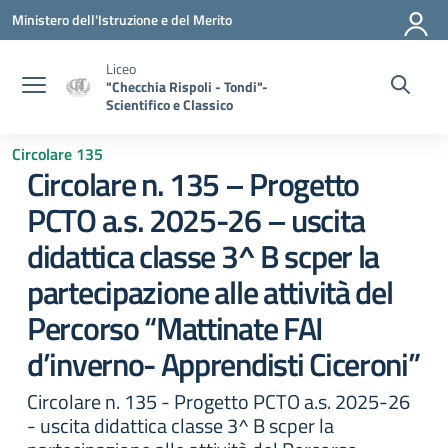
Vai ai contenuti
Vai al menu di navigazione
Vai al footer
Ministero dell'Istruzione e del Merito
Liceo
"Checchia Rispoli - Tondi"-
Scientifico e Classico
Circolare 135
Circolare n. 135 – Progetto
PCTO a.s. 2025-26 – uscita
didattica classe 3^ B scper la
partecipazione alle attività del
Percorso “Mattinate FAI
d’inverno- Apprendisti Ciceroni”
Circolare n. 135 - Progetto PCTO a.s. 2025-26
- uscita didattica classe 3^ B scper la