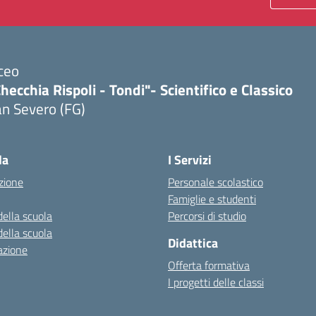
ceo
hecchia Rispoli - Tondi"- Scientifico e Classico
n Severo (FG)
Visita la pagina iniziale della scuola
la
I Servizi
zione
Personale scolastico
Famiglie e studenti
della scuola
Percorsi di studio
della scuola
Didattica
azione
Offerta formativa
I progetti delle classi