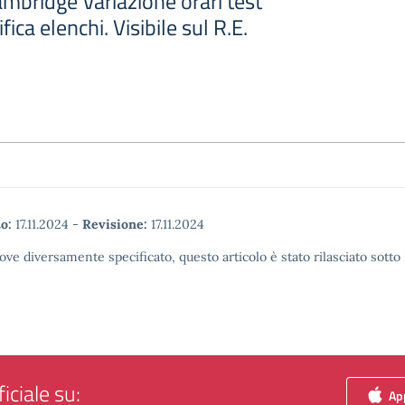
mbridge Variazione orari test
fica elenchi. Visibile sul R.E.
o:
17.11.2024
-
Revisione:
17.11.2024
ove diversamente specificato, questo articolo è stato rilasciato sott
iciale su:
App