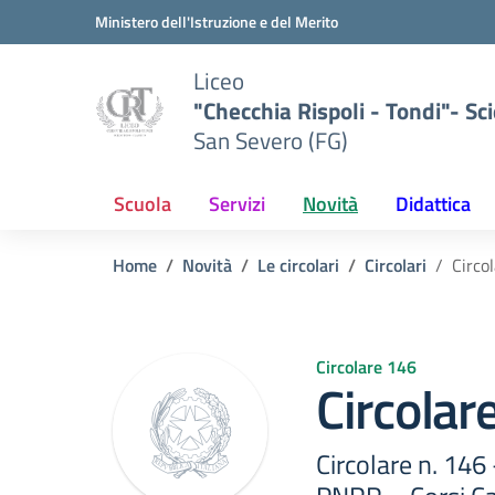
Vai ai contenuti
Vai al menu di navigazione
Vai al footer
Ministero dell'Istruzione e del Merito
Liceo
"Checchia Rispoli - Tondi"- Sci
San Severo (FG)
Scuola
Servizi
Novità
Didattica
Home
Novità
Le circolari
Circolari
Circo
Circolare 146
Circolar
Circolare n. 146 