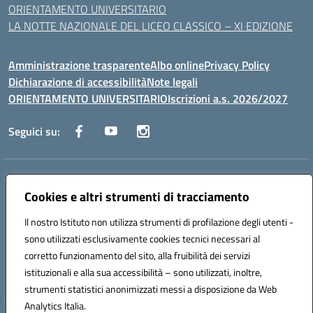
ORIENTAMENTO UNIVERSITARIO
LA NOTTE NAZIONALE DEL LICEO CLASSICO – XI EDIZIONE
Amministrazione trasparente
Albo online
Privacy Policy
Dichiarazione di accessibilità
Note legali
ORIENTAMENTO UNIVERSITARIO
Iscrizioni a.s. 2026/2027
Seguici su:
Indirizzo:
Via Marconi San Severo (FG)
Centralino:
Cookies e altri strumenti di tracciamento
0882 331218
Email:
fgps210002@istruzione.it
Posta elettronica certificata (PEC):
fgps210002@pec.istruzione.it
Il nostro Istituto non utilizza strumenti di profilazione degli utenti -
Codice fiscale: 93071630714
sono utilizzati esclusivamente cookies tecnici necessari al
Codice meccanografico:
FGPS210002
corretto funzionamento del sito, alla fruibilità dei servizi
Codice unico di fatturazione (CUF): UF7W9K
istituzionali e alla sua accessibilità – sono utilizzati, inoltre,
strumenti statistici anonimizzati messi a disposizione da Web
Analytics Italia.