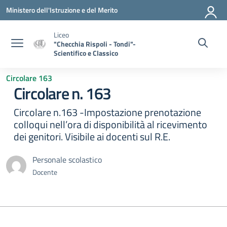
Vai ai contenuti
Vai al menu di navigazione
Vai al footer
Ministero dell'Istruzione e del Merito
Liceo
"Checchia Rispoli - Tondi"-
Scientifico e Classico
Circolare 163
Circolare n. 163
Circolare n.163 -Impostazione prenotazione
colloqui nell’ora di disponibilità al ricevimento
dei genitori. Visibile ai docenti sul R.E.
Personale scolastico
Docente