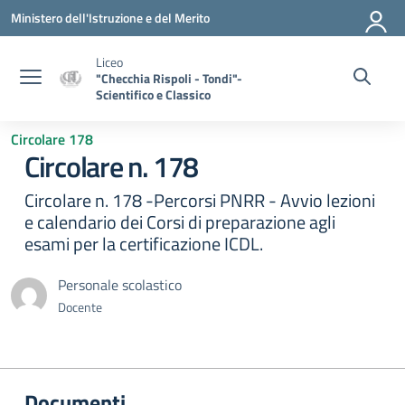
Vai ai contenuti
Vai al menu di navigazione
Vai al footer
Ministero dell'Istruzione e del Merito
Liceo
"Checchia Rispoli - Tondi"-
Scientifico e Classico
Circolare 178
Circolare n. 178
Circolare n. 178 -Percorsi PNRR - Avvio lezioni
e calendario dei Corsi di preparazione agli
esami per la certificazione ICDL.
Personale scolastico
Docente
Documenti