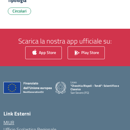
Tipologia
Circolari
Scarica la nostra app ufficiale su:
App Store
Play Store
Liceo
"Checchia Rispoli - Tondi"- Scientifico e
Classico
San Severo (FG)
— Visita la pagina iniziale della scuola
Link Esterni
MIUR
Ufficio Scolastico Regionale