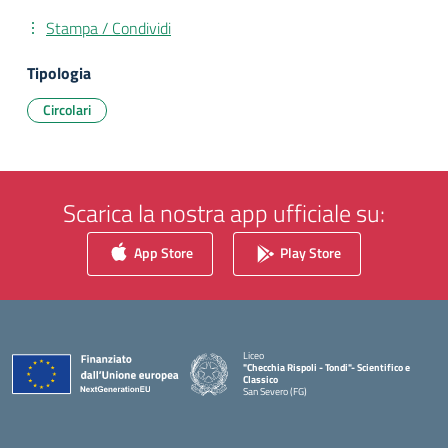
Stampa / Condividi
Tipologia
Circolari
Scarica la nostra app ufficiale su:
App Store
Play Store
Liceo
"Checchia Rispoli - Tondi"- Scientifico e
Classico
San Severo (FG)
— Visita la pagina iniziale della scuola