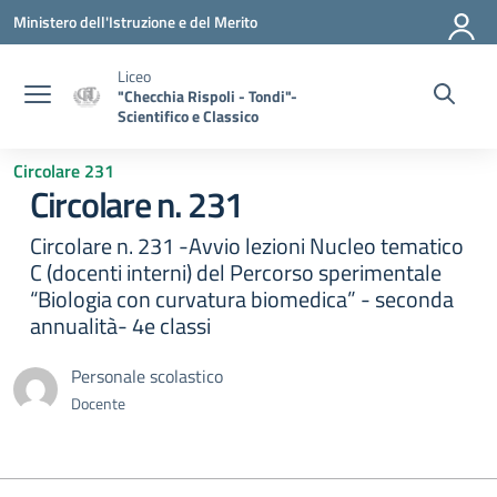
Vai ai contenuti
Vai al menu di navigazione
Vai al footer
Ministero dell'Istruzione e del Merito
Liceo
"Checchia Rispoli - Tondi"-
Scientifico e Classico
Circolare 231
Circolare n. 231
Circolare n. 231 -Avvio lezioni Nucleo tematico
C (docenti interni) del Percorso sperimentale
“Biologia con curvatura biomedica” - seconda
annualità- 4e classi
Personale scolastico
Docente