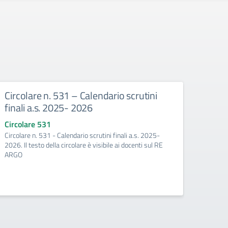
Circolare n. 531 – Calendario scrutini
Circ
finali a.s. 2025- 2026
famig
Quad
Circolare 531
Circolare n. 531 - Calendario scrutini finali a.s. 2025-
Circo
2026. Il testo della circolare è visibile ai docenti sul RE
Circola
ARGO
degli 