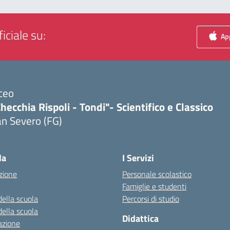
iciale su:
App
ceo
hecchia Rispoli - Tondi"- Scientifico e Classico
n Severo (FG)
Visita la pagina iniziale della scuola
la
I Servizi
zione
Personale scolastico
Famiglie e studenti
della scuola
Percorsi di studio
della scuola
Didattica
azione