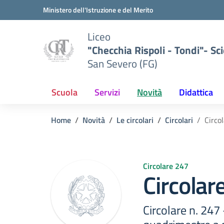
Vai ai contenuti
Vai al menu di navigazione
Vai al footer
Ministero dell'Istruzione e del Merito
Liceo
"Checchia Rispoli - Tondi"- Sci
San Severo (FG)
Scuola
Servizi
Novità
Didattica
Home
Novità
Le circolari
Circolari
Circo
Circolare 247
Circolar
Circolare n. 247 