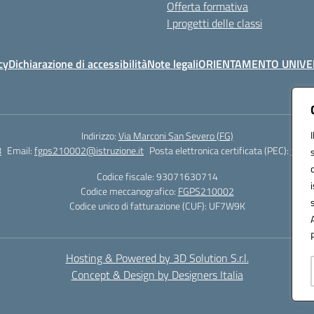
Offerta formativa
I progetti delle classi
cy
Dichiarazione di accessibilità
Note legali
ORIENTAMENTO UNIVE
Indirizzo:
Via Marconi San Severo (FG)
8
Email:
fgps210002@istruzione.it
Posta elettronica certificata (PEC):
fgps2
Codice fiscale: 93071630714
Codice meccanografico:
FGPS210002
Codice unico di fatturazione (CUF): UF7W9K
Hosting & Powered by 3D Solution S.r.l.
Concept & Design by Designers Italia