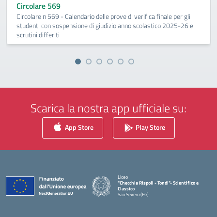
Circolare 569
Circolare n 569 - Calendario delle prove di verifica finale per gli
studenti con sospensione di giudizio anno scolastico 2025-26 e
scrutini differiti
Scarica la nostra app ufficiale su:
App Store
Play Store
Liceo
"Checchia Rispoli - Tondi"- Scientifico e
Classico
San Severo (FG)
— Visita la pagina iniziale della scuola