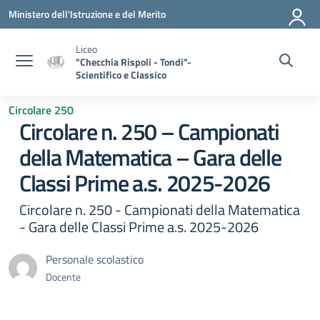
Vai ai contenuti
Vai al menu di navigazione
Vai al footer
Ministero dell'Istruzione e del Merito
Liceo
"Checchia Rispoli - Tondi"-
Scientifico e Classico
Circolare 250
Circolare n. 250 – Campionati
della Matematica – Gara delle
Classi Prime a.s. 2025-2026
Circolare n. 250 - Campionati della Matematica
- Gara delle Classi Prime a.s. 2025-2026
Personale scolastico
Docente