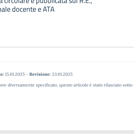
 circolare è pubblicata sul R.E.,
onale docente e ATA
o:
15.01.2025
-
Revisione:
23.01.2025
ove diversamente specificato, questo articolo è stato rilasciato sott