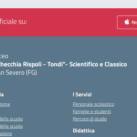
iciale su:
App
ceo
hecchia Rispoli - Tondi"- Scientifico e Classico
n Severo (FG)
Visita la pagina iniziale della scuola
la
I Servizi
zione
Personale scolastico
Famiglie e studenti
della scuola
Percorsi di studio
della scuola
Didattica
azione