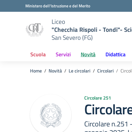
Vai ai contenuti
Vai al menu di navigazione
Vai al footer
Ministero dell'Istruzione e del Merito
Liceo
"Checchia Rispoli - Tondi"- Sci
San Severo (FG)
Scuola
Servizi
Novità
Didattica
Home
Novità
Le circolari
Circolari
Circo
Circolare 251
Circolar
Circolare n.251 