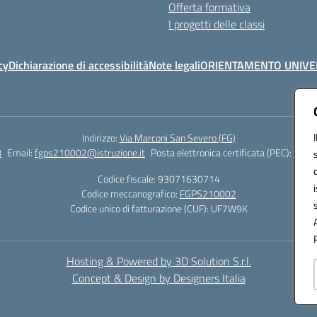
Offerta formativa
I progetti delle classi
cy
Dichiarazione di accessibilità
Note legali
ORIENTAMENTO UNIVE
Indirizzo:
Via Marconi San Severo (FG)
8
Email:
fgps210002@istruzione.it
Posta elettronica certificata (PEC):
fgps2
Codice fiscale: 93071630714
Codice meccanografico:
FGPS210002
Codice unico di fatturazione (CUF): UF7W9K
Hosting & Powered by 3D Solution S.r.l.
Concept & Design by Designers Italia