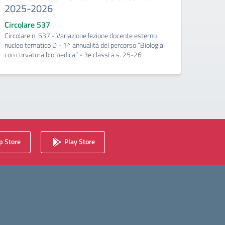
2025-2026
202
Circolare 537
Circo
Circolare n. 537 - Variazione lezione docente esterno
Circola
nucleo tematico D - 1^ annualità del percorso “Biologia
nucleo
con curvatura biomedica” - 3e classi a.s. 25-26
con cu
 Store
Play Store