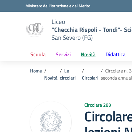
Vai ai contenuti
Vai al menu di navigazione
Vai al footer
Ministero dell'Istruzione e del Merito
Liceo
"Checchia Rispoli - Tondi"- Sci
San Severo (FG)
Scuola
Servizi
Novità
Didattica
Home
Le
Circolare n. 
Novità
circolari
Circolari
seconda annuali
Circolare 283
Circolar