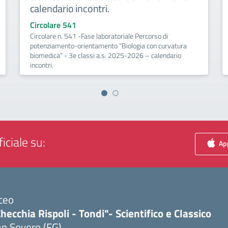
calendario incontri.
Circolare 541
Circolare n. 541 -Fase laboratoriale Percorso di
potenziamento-orientamento “Biologia con curvatura
biomedica” - 3e classi a.s. 2025-2026 – calendario
incontri.
iciale su:
App
ceo
hecchia Rispoli - Tondi"- Scientifico e Classico
n Severo (FG)