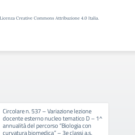
o Licenza Creative Commons Attribuzione 4.0 Italia.
Circolare n. 537 – Variazione lezione
Circo
docente esterno nucleo tematico D – 1^
doce
annualità del percorso “Biologia con
annu
curvatura biomedica” – 3e classi a.s.
curv