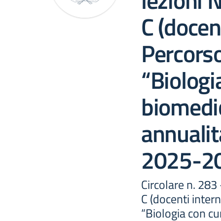
lezioni 
C (docent
Percors
“Biologi
biomedi
annualità
2025-2
Circolare n. 283
C (docenti inter
“Biologia con c