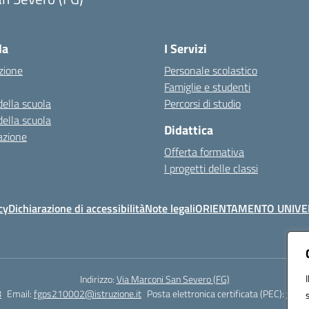
Visita la pagina iniziale della scuola
la
I Servizi
zione
Personale scolastico
Famiglie e studenti
della scuola
Percorsi di studio
della scuola
Didattica
azione
Offerta formativa
I progetti delle classi
cy
Dichiarazione di accessibilità
Note legali
ORIENTAMENTO UNIVE
Indirizzo:
Via Marconi San Severo (FG)
8
Email:
fgps210002@istruzione.it
Posta elettronica certificata (PEC):
fgps2