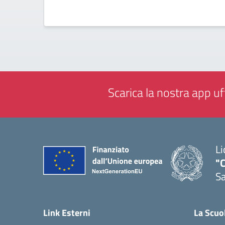
Scarica la nostra app uff
Li
"C
Sa
— 
Link Esterni
La Scuo