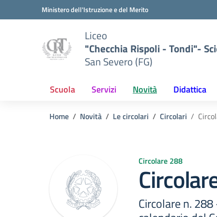
Vai ai contenuti
Vai al menu di navigazione
Vai al footer
Ministero dell'Istruzione e del Merito
Liceo
"Checchia Rispoli - Tondi"- Sci
San Severo (FG)
Scuola
Servizi
Novità
Didattica
Home
Novità
Le circolari
Circolari
Circo
Circolare 288
Circolar
Circolare n. 288