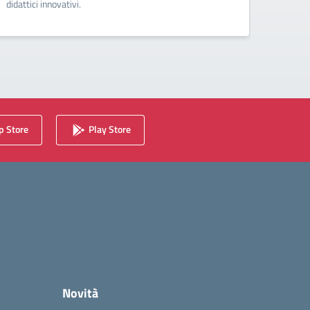
didattici innovativi.
 Store
Play Store
Novità