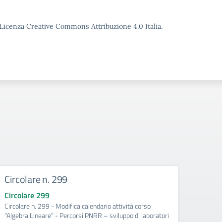
o Licenza Creative Commons Attribuzione 4.0 Italia.
Circolare n. 299
Circo
Circolare 299
Circo
Circolare n. 299 - Modifica calendario attività corso
Circol
“Algebra Lineare” - Percorsi PNRR – sviluppo di laboratori
corso d