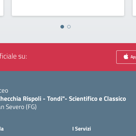
iciale su:
App
ceo
hecchia Rispoli - Tondi"- Scientifico e Classico
n Severo (FG)
Visita la pagina iniziale della scuola
la
I Servizi