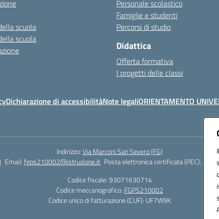
zione
Personale scolastico
Famiglie e studenti
della scuola
Percorsi di studio
della scuola
Didattica
azione
Offerta formativa
I progetti delle classi
cy
Dichiarazione di accessibilità
Note legali
ORIENTAMENTO UNIVE
Indirizzo:
Via Marconi San Severo (FG)
8
Email:
fgps210002@istruzione.it
Posta elettronica certificata (PEC):
fgps2
Codice fiscale: 93071630714
Codice meccanografico:
FGPS210002
Codice unico di fatturazione (CUF): UF7W9K