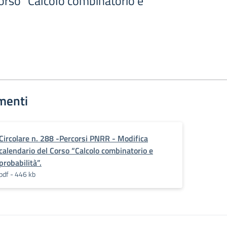
orso “Calcolo combinatorio e
menti
Circolare n. 288 -Percorsi PNRR - Modifica
calendario del Corso “Calcolo combinatorio e
probabilità”.
pdf - 446 kb