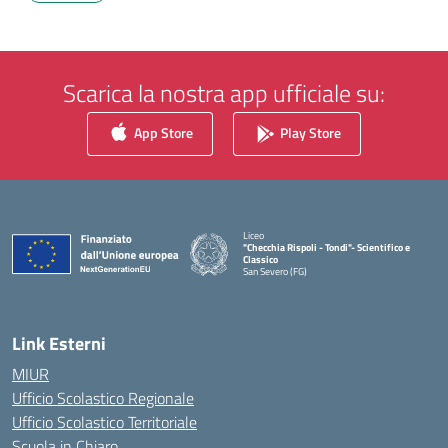
Scarica la nostra app ufficiale su:
App Store
Play Store
Liceo
"Checchia Rispoli - Tondi"- Scientifico e
Classico
San Severo (FG)
— Visita la pagina iniziale della scuola
Link Esterni
MIUR
Ufficio Scolastico Regionale
Ufficio Scolastico Territoriale
Scuola in Chiaro