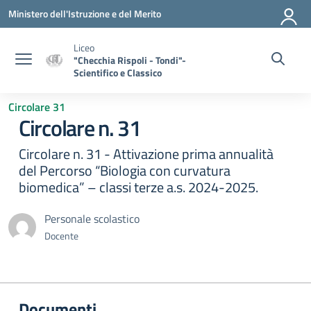
Vai ai contenuti
Vai al menu di navigazione
Vai al footer
Ministero dell'Istruzione e del Merito
Liceo
"Checchia Rispoli - Tondi"-
Scientifico e Classico
Circolare 31
Circolare n. 31
Circolare n. 31 - Attivazione prima annualità
del Percorso “Biologia con curvatura
biomedica” – classi terze a.s. 2024-2025.
Personale scolastico
Docente
Documenti