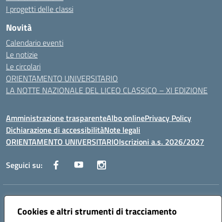
I progetti delle classi
Novità
Calendario eventi
Le notizie
Le circolari
ORIENTAMENTO UNIVERSITARIO
LA NOTTE NAZIONALE DEL LICEO CLASSICO – XI EDIZIONE
Amministrazione trasparente
Albo online
Privacy Policy
Dichiarazione di accessibilità
Note legali
ORIENTAMENTO UNIVERSITARIO
Iscrizioni a.s. 2026/2027
Seguici su:
Indirizzo:
Via Marconi San Severo (FG)
Centralino:
Cookies e altri strumenti di tracciamento
0882 331218
Email:
fgps210002@istruzione.it
Posta elettronica certificata (PEC):
fgps210002@pec.istruzione.it