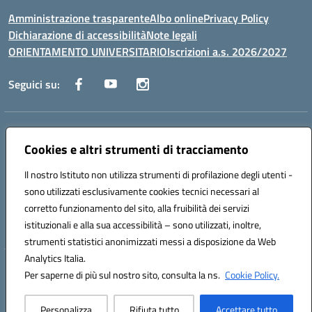
Amministrazione trasparente
Albo online
Privacy Policy
Dichiarazione di accessibilità
Note legali
ORIENTAMENTO UNIVERSITARIO
Iscrizioni a.s. 2026/2027
Seguici su:
Indirizzo:
Via Marconi San Severo (FG)
Centralino:
Cookies e altri strumenti di tracciamento
0882 331218
Email:
fgps210002@istruzione.it
Posta elettronica certificata (PEC):
fgps210002@pec.istruzione.it
Il nostro Istituto non utilizza strumenti di profilazione degli utenti -
Codice fiscale: 93071630714
sono utilizzati esclusivamente cookies tecnici necessari al
Codice meccanografico:
FGPS210002
corretto funzionamento del sito, alla fruibilità dei servizi
Codice unico di fatturazione (CUF): UF7W9K
istituzionali e alla sua accessibilità – sono utilizzati, inoltre,
strumenti statistici anonimizzati messi a disposizione da Web
Analytics Italia.
Hosting & Powered by 3D Solution S.r.l.
Per saperne di più sul nostro sito, consulta la ns.
Cookie Policy.
Concept & Design by Designers Italia
Personalizza
Rifiuta tutto
Accettare tutto