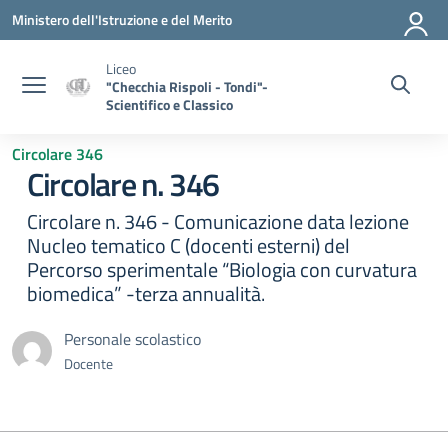
Vai ai contenuti
Vai al menu di navigazione
Vai al footer
Ministero dell'Istruzione e del Merito
Liceo
"Checchia Rispoli - Tondi"-
Scientifico e Classico
Circolare 346
Circolare n. 346
Circolare n. 346 - Comunicazione data lezione
Nucleo tematico C (docenti esterni) del
Percorso sperimentale “Biologia con curvatura
biomedica” -terza annualità.
Personale scolastico
Docente