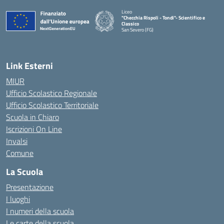
Liceo
"Checchia Rispoli - Tondi"- Scientifico e
Classico
San Severo (FG)
— Visita la pagina iniziale della scuola
Link Esterni
MIUR
Ufficio Scolastico Regionale
Ufficio Scolastico Territoriale
Scuola in Chiaro
Iscrizioni On Line
Invalsi
Comune
La Scuola
Presentazione
I luoghi
I numeri della scuola
Le carte della scuola