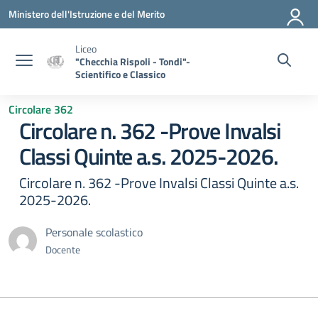
Vai ai contenuti
Vai al menu di navigazione
Vai al footer
Ministero dell'Istruzione e del Merito
Liceo
"Checchia Rispoli - Tondi"-
Scientifico e Classico
Circolare 362
Circolare n. 362 -Prove Invalsi
Classi Quinte a.s. 2025-2026.
Circolare n. 362 -Prove Invalsi Classi Quinte a.s.
2025-2026.
Personale scolastico
Docente