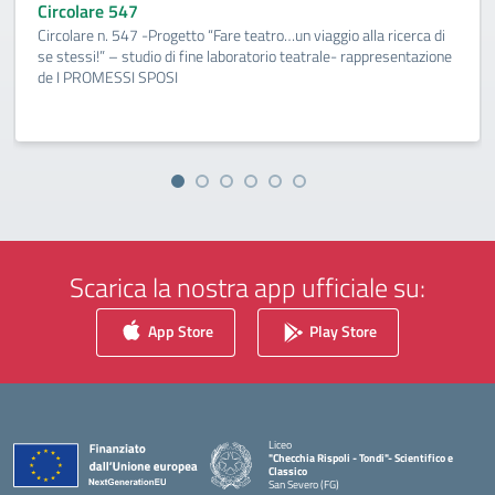
Circolare 547
Circolare n. 547 -Progetto “Fare teatro…un viaggio alla ricerca di
se stessi!” – studio di fine laboratorio teatrale- rappresentazione
de I PROMESSI SPOSI
Scarica la nostra app ufficiale su:
App Store
Play Store
Liceo
"Checchia Rispoli - Tondi"- Scientifico e
Classico
San Severo (FG)