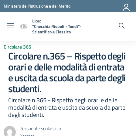
Vai ai contenuti
Vai al menu di navigazione
Vai al footer
Ministero dell'Istruzione e del Merito
Liceo
"Checchia Rispoli - Tondi"-
Scientifico e Classico
Circolare 365
Circolare n.365 – Rispetto degli
orari e delle modalità di entrata
e uscita da scuola da parte degli
studenti.
Circolare n.365 - Rispetto degli orari e delle
modalità di entrata e uscita da scuola da parte
degli studenti.
Personale scolastico
Docente