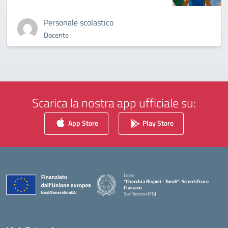
Personale scolastico
Docente
Scarica la nostra app ufficiale su:
App Store
Play Store
Liceo
"Checchia Rispoli - Tondi"- Scientifico e
Classico
San Severo (FG)
— Visita la pagina iniziale della scuola