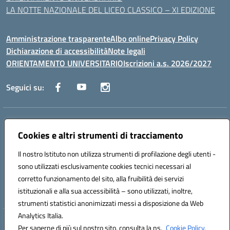
LA NOTTE NAZIONALE DEL LICEO CLASSICO – XI EDIZIONE
Amministrazione trasparente
Albo online
Privacy Policy
Dichiarazione di accessibilità
Note legali
ORIENTAMENTO UNIVERSITARIO
Iscrizioni a.s. 2026/2027
Seguici su:
Indirizzo:
Via Marconi San Severo (FG)
Centralino:
Cookies e altri strumenti di tracciamento
0882 331218
Email:
fgps210002@istruzione.it
Posta elettronica certificata (PEC):
fgps210002@pec.istruzione.it
Il nostro Istituto non utilizza strumenti di profilazione degli utenti -
Codice fiscale: 93071630714
sono utilizzati esclusivamente cookies tecnici necessari al
Codice meccanografico:
FGPS210002
corretto funzionamento del sito, alla fruibilità dei servizi
Codice unico di fatturazione (CUF): UF7W9K
istituzionali e alla sua accessibilità – sono utilizzati, inoltre,
strumenti statistici anonimizzati messi a disposizione da Web
Analytics Italia.
Hosting & Powered by 3D Solution S.r.l.
Per saperne di più sul nostro sito, consulta la ns.
Cookie Policy.