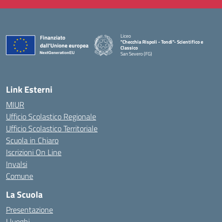
Liceo
"Checchia Rispoli - Tondi"- Scientifico e
Classico
San Severo (FG)
— Visita la pagina iniziale della scuola
Link Esterni
MIUR
Ufficio Scolastico Regionale
Ufficio Scolastico Territoriale
Scuola in Chiaro
Iscrizioni On Line
Invalsi
Comune
La Scuola
Presentazione
I luoghi