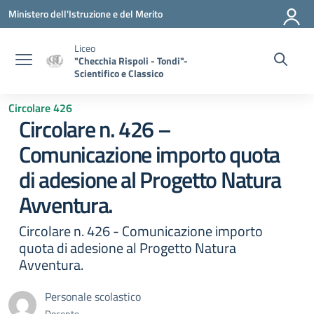
Vai ai contenuti
Vai al menu di navigazione
Vai al footer
Ministero dell'Istruzione e del Merito
Liceo
"Checchia Rispoli - Tondi"-
Scientifico e Classico
Circolare 426
Circolare n. 426 –
Comunicazione importo quota
di adesione al Progetto Natura
Avventura.
Circolare n. 426 - Comunicazione importo
quota di adesione al Progetto Natura
Avventura.
Personale scolastico
Docente