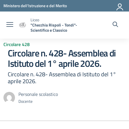
Vai ai contenuti
Vai al menu di navigazione
Vai al footer
Ministero dell'Istruzione e del Merito
Liceo
"Checchia Rispoli - Tondi"-
Scientifico e Classico
Circolare 428
Circolare n. 428- Assemblea di
Istituto del 1° aprile 2026.
Circolare n. 428- Assemblea di Istituto del 1°
aprile 2026.
Personale scolastico
Docente