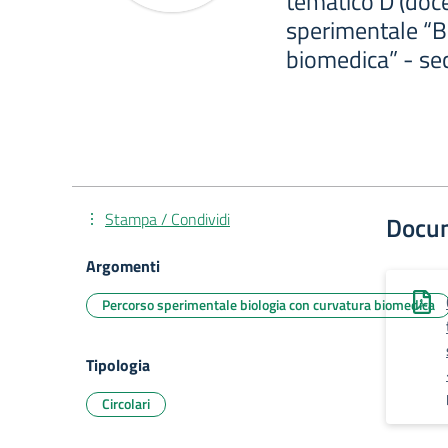
tematico D (doce
sperimentale “B
biomedica” - se
Stampa / Condividi
Docu
Argomenti
Percorso sperimentale biologia con curvatura biomedica
Tipologia
Circolari