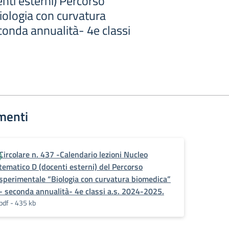
nti esterni) Percorso
iologia con curvatura
conda annualità- 4e classi
menti
Circolare n. 437 -Calendario lezioni Nucleo
tematico D (docenti esterni) del Percorso
sperimentale “Biologia con curvatura biomedica”
- seconda annualità- 4e classi a.s. 2024-2025.
pdf - 435 kb