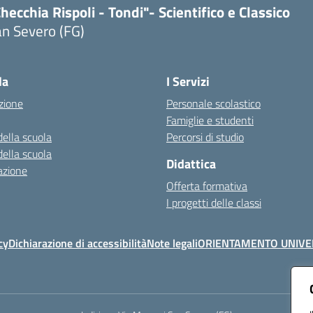
hecchia Rispoli - Tondi"- Scientifico e Classico
n Severo (FG)
Visita la pagina iniziale della scuola
la
I Servizi
zione
Personale scolastico
Famiglie e studenti
della scuola
Percorsi di studio
della scuola
Didattica
azione
Offerta formativa
I progetti delle classi
cy
Dichiarazione di accessibilità
Note legali
ORIENTAMENTO UNIVE