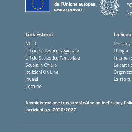
"C
Sa
— 
Link Esterni
La Scuo
MIUR
Presenta
Ufficio Scolastico Regionale
I luoghi
Ufficio Scolastico Territoriale
I numeri 
Scuola in Chiaro
Le carte 
Iscrizioni On Line
Organizz
Invalsi
La storia
Comune
Amministrazione trasparente
Albo online
Privacy Poli
Iscrizioni a.s. 2026/2027