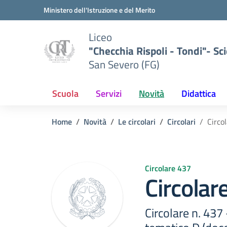
Vai ai contenuti
Vai al menu di navigazione
Vai al footer
Ministero dell'Istruzione e del Merito
Liceo
"Checchia Rispoli - Tondi"- Sci
San Severo (FG)
Scuola
Servizi
Novità
Didattica
Home
Novità
Le circolari
Circolari
Circo
Circolare 437
Circolar
Circolare n. 437