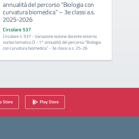
annualità del percorso “Biologia con
annu
curvatura biomedica” – 3e classi a.s.
curv
2025-2026
202
Circolare 537
Circo
Circolare n. 537 - Variazione lezione docente esterno
Circola
nucleo tematico D - 1^ annualità del percorso “Biologia
nucleo
con curvatura biomedica” - 3e classi a.s. 25-26
con cu
 Store
Play Store