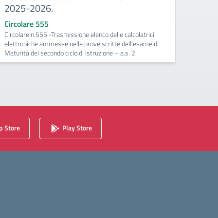
2025-2026.
svolgim
Esami 
Circolare 555
Circolare n.555 -Trasmissione elenco delle calcolatrici
elettroniche ammesse nelle prove scritte dell’esame di
Maturità del secondo ciclo di istruzione – a.s. 2
 Store
Play Store