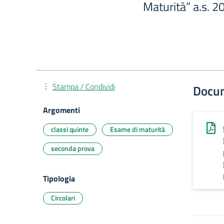
Maturità” a.s. 
Stampa / Condividi
Docu
Argomenti
classi quinte
Esame di maturità
seconda prova
Tipologia
Circolari