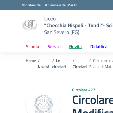
Vai ai contenuti
Vai al menu di navigazione
Vai al footer
Ministero dell'Istruzione e del Merito
Liceo
"Checchia Rispoli - Tondi"- Sci
San Severo (FG)
Scuola
Servizi
Novità
Didattica
Home
Le
Circolare n
Novità
circolari
Circolari
Esami di Matu
Circolare 477
Circolar