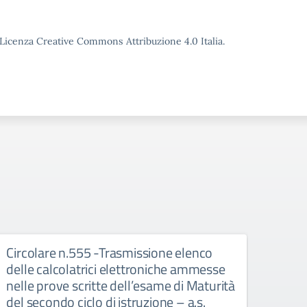
o Licenza Creative Commons Attribuzione 4.0 Italia.
Circolare n.555 -Trasmissione elenco
AVV
delle calcolatrici elettroniche ammesse
RIC
nelle prove scritte dell’esame di Maturità
PUB
del secondo ciclo di istruzione – a.s.
Il 18 e