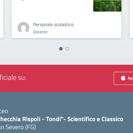
Personale scolastico
Docente
iciale su:
App
ceo
hecchia Rispoli - Tondi"- Scientifico e Classico
n Severo (FG)