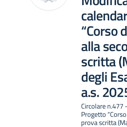
Modifica
calendar
“Corso d
alla sec
scritta 
degli Es
a.s. 20
Circolare n.477 
Progetto “Corso
prova scritta (M