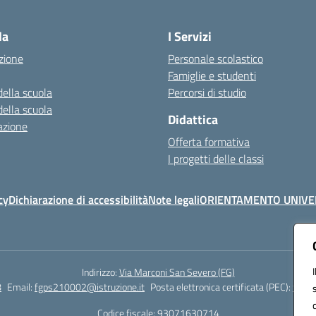
Visita la pagina iniziale della scuola
la
I Servizi
zione
Personale scolastico
Famiglie e studenti
della scuola
Percorsi di studio
della scuola
Didattica
azione
Offerta formativa
I progetti delle classi
cy
Dichiarazione di accessibilità
Note legali
ORIENTAMENTO UNIVE
Indirizzo:
Via Marconi San Severo (FG)
8
Email:
fgps210002@istruzione.it
Posta elettronica certificata (PEC):
fgps2
Codice fiscale: 93071630714