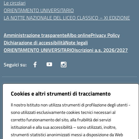
Le circolari
ORIENTAMENTO UNIVERSITARIO
LA NOTTE NAZIONALE DEL LICEO CLASSICO – XI EDIZIONE
Amministrazione trasparente
Albo online
Privacy Policy
Dichiarazione di accessibilità
Note legali
ORIENTAMENTO UNIVERSITARIO
Iscrizioni a.s. 2026/2027
Seguici su:
Indirizzo:
Via Marconi San Severo (FG)
Centralino:
Cookies e altri strumenti di tracciamento
0882 331218
Email:
fgps210002@istruzione.it
Posta elettronica certificata (PEC):
fgps210002@pec.istruzione.it
Il nostro Istituto non utilizza strumenti di profilazione degli utenti -
Codice fiscale: 93071630714
sono utilizzati esclusivamente cookies tecnici necessari al
Codice meccanografico:
FGPS210002
corretto funzionamento del sito, alla fruibilità dei servizi
Codice unico di fatturazione (CUF): UF7W9K
istituzionali e alla sua accessibilità – sono utilizzati, inoltre,
strumenti statistici anonimizzati messi a disposizione da Web