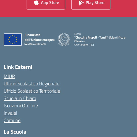
App Store
Play Store
Liceo
"Checchia Rispoli - Tondi"- Scientifico e
Classico
San Severo (FG)
— Visita la pagina iniziale della scuola
Link Esterni
MIUR
Ufficio Scolastico Regionale
Ufficio Scolastico Territoriale
Scuola in Chiaro
Iscrizioni On Line
Invalsi
Comune
La Scuola